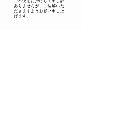
ご不便をお掛けして申し訳
ありませんが、ご理解いた
だきますようお願い申し上
げます。
開成はりきゅう治療院
〒258-0021
神奈川県足柄上郡開成町吉田島4351-9
藤与駅前ビル5F 502号室
TEL/FAX：
0465-43-8246
（はりによろう）