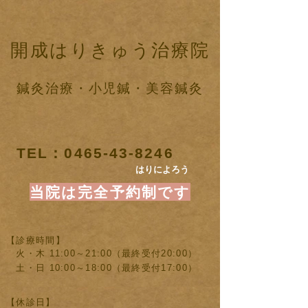
開成はりきゅう治療院
鍼灸治療・小児鍼・美容鍼灸
TEL：0465-43-8246
はりによろう
当院は完全予約制です
【診療時間】
火・木 11:00～21:00（最終受付20:00）
土・日 10:00～18:00（最終受付17:00）
【休診日】