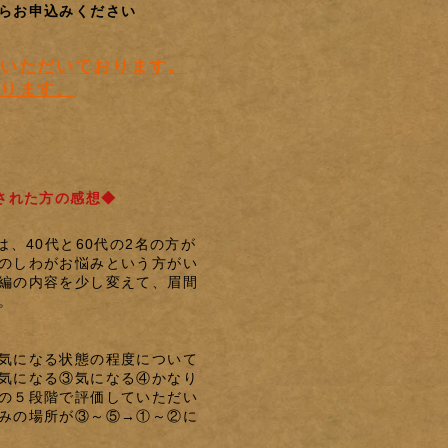
らお申込みください
いただいております。
ります。
された方の感想◆
は、40代と60代の2名の方が
のしわがお悩みという方がい
編の内容を少し変えて、眉間
。
気になる状態の程度について
気になる③気になる④かなり
の５段階で評価していただい
みの場所が③～⑤→①～②に