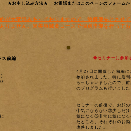
★お申し込み方法★
お電話またはこのページのフォームか
約が大変混みあっておりますので、治療優先とさせて
ありません。※美容鍼灸コースで個別指導を行ってお
◆セミナーに参加
ラス前編
4月27日に開催した前編に
日）
参加されました。特に
眉間
00
らっしゃいましたので、前
のプログラムも行いました
セミナーの前後で、お顔の
①気にならない②少しだけ
は
気になる⑤非常に気になる
たところ、それぞれのお悩
改善しました。