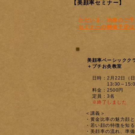
【美顔率セミナー】
ただいま、治療のご予
セミナーの開催予定は
美顔率ベーシックク
＋プチお灸教室
日時：2月22日（
13:30～
15:
料金：25
00円
定員：3名
※終了しました
＜講義＞
・黄金
比率の魅力顔と
・若い顔の特徴を知る
・美顔
率の流れ、
準備