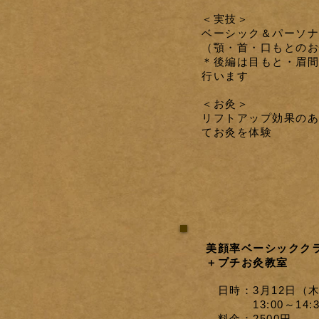
＜実技＞
ベーシック＆パーソナ
（顎・首・口
もとのお
＊後編は目もと・眉間
行いま
す
＜お灸＞
リフトアップ効果のあ
て
お灸を
体験
美顔率ベーシックク
＋プチお灸教室
日時：3月12日（
13:00～14:3
料金：25
00円