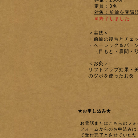
定員：3名
対象：前編を受講
※終了しました
＜実技＞
・前編の復習とチェ
・ベーシック＆パー
（目もと・眉間・額
＜お灸＞
リフトアップ効果・
のツボを使ったお灸
★お申し込み★
お電話またはこちらのフォ
フォームからのお申込みは
て受付完了とさせていただ