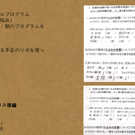
ルプログラム
悩み）
・額の
プログラムを
る手足のツボを使っ
ラス後編
木）
0