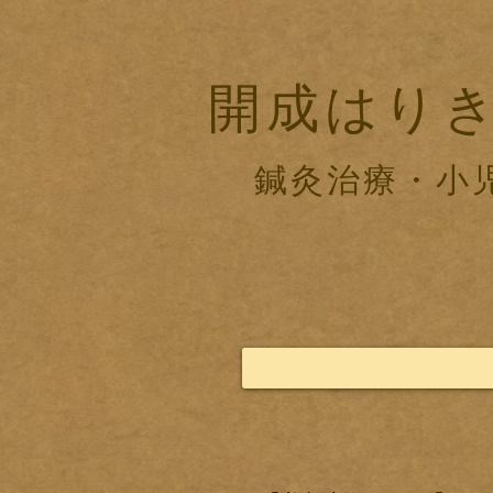
開成はり
鍼灸治療・小